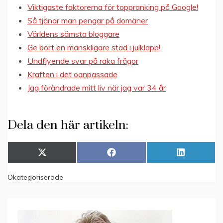
Viktigaste faktorerna för toppranking på Google!
Så tjänar man pengar på domäner
Världens sämsta bloggare
Ge bort en mänskligare stad i julklapp!
Undflyende svar på raka frågor
Kraften i det oanpassade
Jag förändrade mitt liv när jag var 34 år
Dela den här artikeln:
Dela
Dela
Dela
X
F
L
på
på
på
(
a
i
T
c
n
Okategoriserade
w
e
k
i
b
e
t
o
d
t
o
I
e
k
n
r