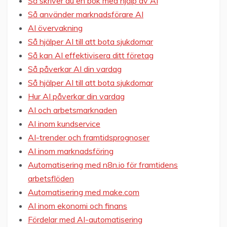
Så skriver du en bok med hjälp av AI
Så använder marknadsförare AI
AI övervakning
Så hjälper AI till att bota sjukdomar
Så kan AI effektivisera ditt företag
Så påverkar AI din vardag
Så hjälper AI till att bota sjukdomar
Hur AI påverkar din vardag
AI och arbetsmarknaden
AI inom kundservice
AI-trender och framtidsprognoser
AI inom marknadsföring
Automatisering med n8n.io för framtidens
arbetsflöden
Automatisering med make.com
AI inom ekonomi och finans
Fördelar med AI-automatisering