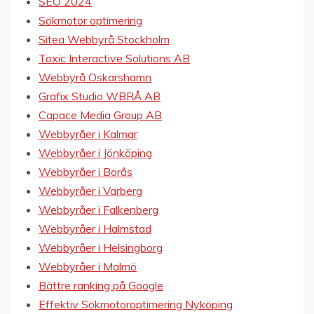
SEO 2024
Sökmotor optimering
Sitea Webbyrå Stockholm
Toxic Interactive Solutions AB
Webbyrå Oskarshamn
Grafix Studio WBRÅ AB
Capace Media Group AB
Webbyråer i Kalmar
Webbyråer i Jönköping
Webbyråer i Borås
Webbyråer i Varberg
Webbyråer i Falkenberg
Webbyråer i Halmstad
Webbyråer i Helsingborg
Webbyråer i Malmö
Bättre ranking på Google
Effektiv Sökmotoroptimering Nyköping