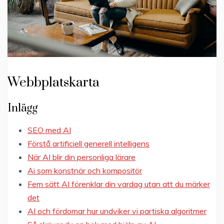
Webbplatskarta
Inlägg
SEO med AI
Förstå artificiell generell intelligens
När AI blir din personliga lärare
Ai som konstnär och kompositör
Fem sätt AI förenklar din vardag utan att du märker
det
AI och fördomar hur undviker vi partiska algoritmer