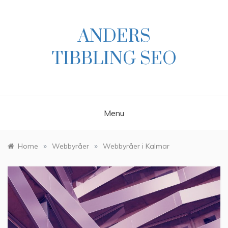
Skip
to
content
ANDERS
TIBBLING SEO
Menu
»
»
Home
Webbyråer
Webbyråer i Kalmar