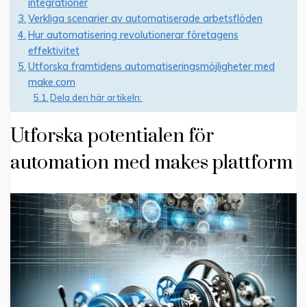
integrationer
Verkliga scenarier av automatiserade arbetsflöden
Hur automatisering revolutionerar företagens
effektivitet
Utforska framtidens automatiseringsmöjligheter med
make.com
Dela den här artikeln:
Utforska potentialen för
automation med makes plattform