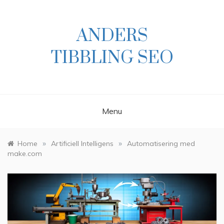
Skip
to
content
ANDERS
TIBBLING SEO
Menu
»
»
Home
Artificiell Intelligens
Automatisering med
make.com