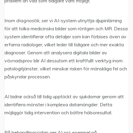
problem än vad som tidigare varit möjligt.
Inom diagnostik
, ser vi AI-system utnyttja djupinlärning
för att tolka medicinska bilder som röntgen och MR. Dessa
system identifierar ofta detaljer som kan förbises även av
erfarna radiologer, vilket leder till tidigare och mer exakta
diagnoser. Genom att analysera digitala bilder av
vävnadsprov blir AI dessutom ett kraftfullt verktyg inom
patologitjänster, vilket minskar risken för mänskliga fel och
påskyndar processen.
AI bidrar också till tidig upptäckt av sjukdomar genom att
identifiera mönster i komplexa datamängder. Detta
möjliggör tidig intervention och bättre hälsoresultat.
På behandlingssidan ger AI oss exempel på