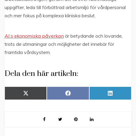
uppgifter, leda till förbättrad arbetsmiljö för vårdpersonal
och mer fokus på komplexa kliniska beslut.
AI:s ekonomiska påverkan
är betydande och lovande,
trots de utmaningar och möjligheter det innebär för
framtida vårdsystem.
Dela den här artikeln:
Dela
Dela
Dela
X
F
L
på
på
på
(
a
i
T
c
n
w
e
k
i
b
e
t
o
d
t
o
I
e
k
n
r