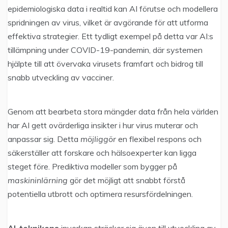
epidemiologiska data i realtid kan AI förutse och modellera
spridningen av virus, vilket är avgörande för att utforma
effektiva strategier. Ett tydligt exempel på detta var AI:s
tillämpning under COVID-19-pandemin, där systemen
hjälpte till att övervaka virusets framfart och bidrog till
snabb utveckling av vacciner.
Genom att bearbeta stora mängder data från hela världen
har AI gett ovärderliga insikter i hur virus muterar och
anpassar sig. Detta
möjliggör
en flexibel respons och
säkerställer att forskare och hälsoexperter kan ligga
steget före. Prediktiva modeller som bygger på
maskininlärning
gör det möjligt att snabbt förstå
potentiella utbrott och optimera resursfördelningen.
AI-teknikens
inverkan sträcker sig även till utveckling av