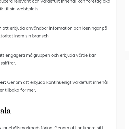
cera relevant och värdefullt innehåll kan företag öka
k till sin webbplats.
att erbjuda användbar information och lösningar på
oritet inom sin bransch.
t engagera målgruppen och erbjuda värde kan
siffror.
er:
Genom att erbjuda kontinuerligt värdefullt innehåll
 tillbaka för mer.
ala
av innehållsmarknadsföring. Genom att optimera sitt