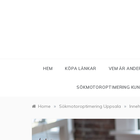
Skip
to
content
HEM
KÖPA LÄNKAR
VEM ÄR ANDE
SÖKMOTOROPTIMERING KU
»
»
Home
Sökmotoroptimering Uppsala
Inne