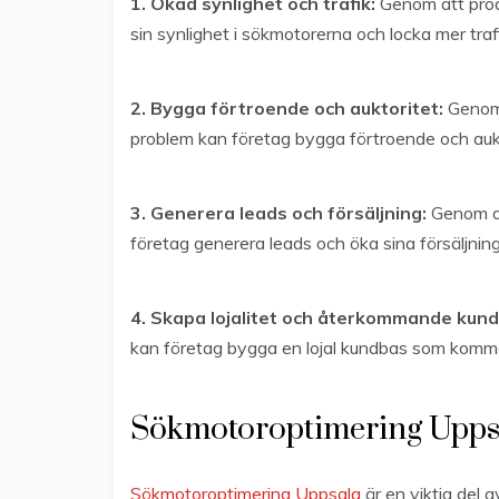
1. Ökad synlighet och trafik:
Genom att produ
sin synlighet i sökmotorerna och locka mer trafi
2. Bygga förtroende och auktoritet:
Genom 
problem kan företag bygga förtroende och aukt
3. Generera leads och försäljning:
Genom at
företag generera leads och öka sina försäljnings
4. Skapa lojalitet och återkommande kund
kan företag bygga en lojal kundbas som kommer
Sökmotoroptimering Upps
Sökmotoroptimering Uppsala
är en viktig del 