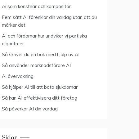
Ai som konstnär och kompositör
Fem sätt AI förenklar din vardag utan att du
märker det
AI och fördomar hur undviker vi partiska
algoritmer
Så skriver du en bok med hjälp av AI
Så använder marknadsförare AI
AI övervakning
Så hjälper AI till att bota sjukdomar
Så kan AI effektivisera ditt företag
Så påverkar AI din vardag
Sidor