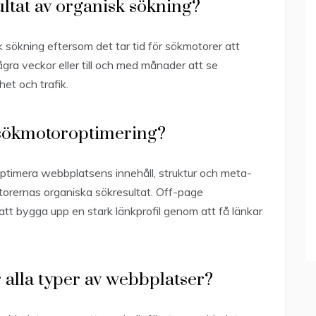
sultat av organisk sökning?
sk sökning eftersom det tar tid för sökmotorer att
ra veckor eller till och med månader att se
et och trafik.
 sökmotoroptimering?
timera webbplatsens innehåll, struktur och meta-
otorernas organiska sökresultat. Off-page
tt bygga upp en stark länkprofil genom att få länkar
r alla typer av webbplatser?