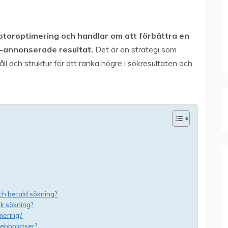
motoroptimering och handlar om att förbättra en
e-annonserade resultat.
Det är en strategi som
l och struktur för att ranka högre i sökresultaten och
ch betald sökning?
isk sökning?
mering?
 webbplatser?