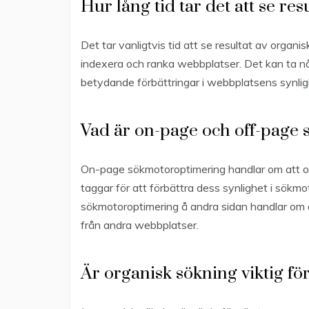
Hur lång tid tar det att se re
Det tar vanligtvis tid att se resultat av organi
indexera och ranka webbplatser. Det kan ta någ
betydande förbättringar i webbplatsens synligh
Vad är on-page och off-page
On-page sökmotoroptimering handlar om att op
taggar för att förbättra dess synlighet i sökm
sökmotoroptimering å andra sidan handlar om a
från andra webbplatser.
Är organisk sökning viktig fö