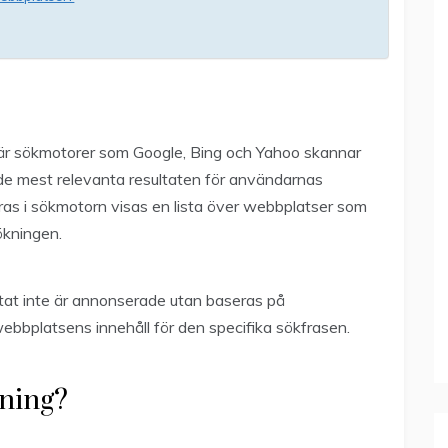
där sökmotorer som Google, Bing och Yahoo skannar
de mest relevanta resultaten för användarnas
fras i sökmotorn visas en lista över webbplatser som
ökningen.
ultat inte är annonserade utan baseras på
bbplatsens innehåll för den specifika sökfrasen.
kning?