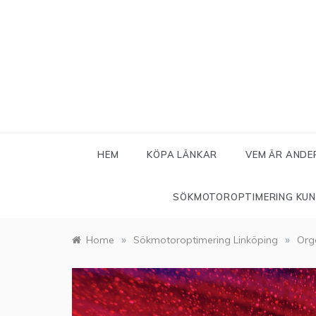
Skip
to
content
HEM
KÖPA LÄNKAR
VEM ÄR ANDE
SÖKMOTOROPTIMERING KU
»
»
Home
Sökmotoroptimering Linköping
Org