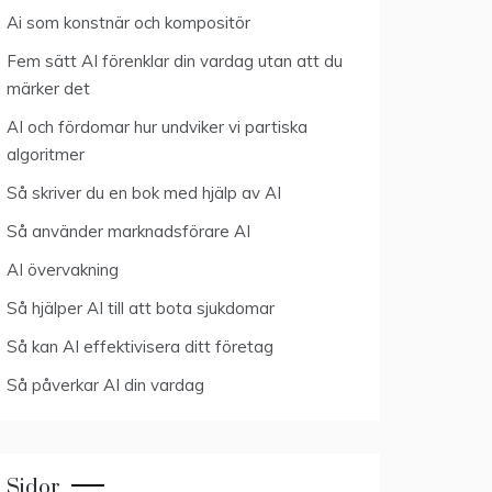
Ai som konstnär och kompositör
Fem sätt AI förenklar din vardag utan att du
märker det
AI och fördomar hur undviker vi partiska
algoritmer
Så skriver du en bok med hjälp av AI
Så använder marknadsförare AI
AI övervakning
Så hjälper AI till att bota sjukdomar
Så kan AI effektivisera ditt företag
Så påverkar AI din vardag
Sidor