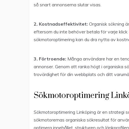
så snart annonserna slutar visas.
2. Kostnadseffektivitet:
Organisk sökning är
eftersom du inte behöver betala för varje klick 
sökmotoroptimering kan du dra nytta av kostnads
3. Förtroende:
Många användare har en tenden
annonser. Genom att ranka högt i organiska s
trovärdighet för din webbplats och ditt varumä
Sökmotoroptimering Link
Sökmotoroptimering Linköping är en strategi som
sökmotorernas organiska sökresultat för anvä
optimera innehållet, strukturen och länkprofile