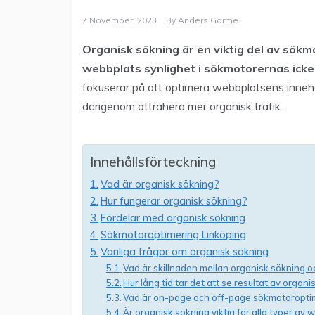
7 November, 2023
By
Anders Gärme
Organisk sökning är en viktig del av sök
webbplats synlighet i sökmotorernas ick
fokuserar på att optimera webbplatsens innehål
därigenom attrahera mer organisk trafik.
Innehållsförteckning
Vad är organisk sökning?
Hur fungerar organisk sökning?
Fördelar med organisk sökning
Sökmotoroptimering Linköping
Vanliga frågor om organisk sökning
Vad är skillnaden mellan organisk sökning o
Hur lång tid tar det att se resultat av organ
Vad är on-page och off-page sökmotoropti
Är organisk sökning viktig för alla typer av