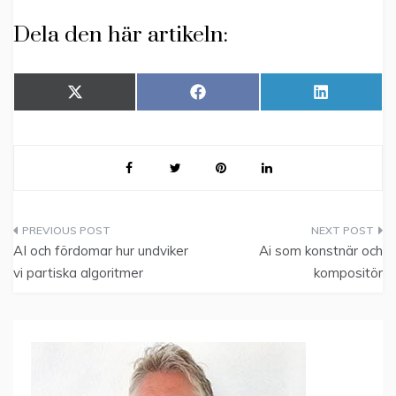
Dela den här artikeln:
Dela
Dela
Dela
X
F
L
på
på
på
(
a
i
T
c
n
w
e
k
i
b
e
t
o
d
t
o
I
e
k
n
r
)
Inläggsnavigering
AI och fördomar hur undviker
Ai som konstnär och
vi partiska algoritmer
kompositör