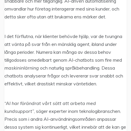
snabbare och mer tillgänglig. AI-driven automatisering
omvandlar hur företag interagerar med sina kunder, och
detta sker ofta utan att brukarna ens märker det.
I det förflutna, när klienter behövde hjälp, var de tvungna
att vänta på svar från en mänsklig agent, ibland under
långa perioder. Numera kan många av dessa behov
tillgodoses omedelbart genom AI-chatbots som fire med
maskininlärning
och naturlig språkbehandling. Dessa
chatbots analyserar frågor och levererar svar snabbt och
effektivt, vilket drastiskt minskar väntetiden.
“AI har förändrat vårt sätt att arbeta med
kundsupport”
, säger experter inom teknologibranschen.
Precis som i andra AI-användningsområden anpassar
dessa system sig kontinuerligt, vilket innebär att de kan ge