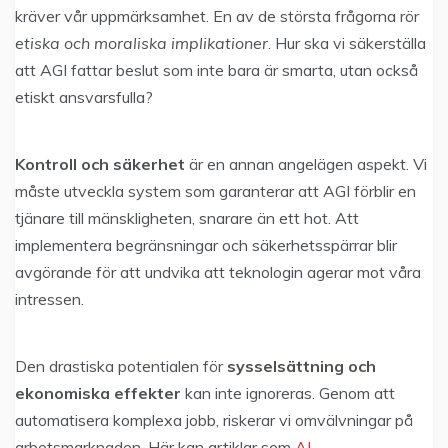
kräver vår uppmärksamhet. En av de största frågorna rör
etiska och moraliska implikationer
. Hur ska vi säkerställa
att AGI fattar beslut som inte bara är smarta, utan också
etiskt ansvarsfulla?
Kontroll och säkerhet
är en annan angelägen aspekt. Vi
måste utveckla system som garanterar att AGI förblir en
tjänare till mänskligheten, snarare än ett hot. Att
implementera begränsningar och säkerhetsspärrar blir
avgörande för att undvika att teknologin agerar mot våra
intressen.
Den drastiska potentialen för
sysselsättning och
ekonomiska effekter
kan inte ignoreras. Genom att
automatisera komplexa jobb, riskerar vi omvälvningar på
arbetsmarknaden. Här kan artiklar som
AI