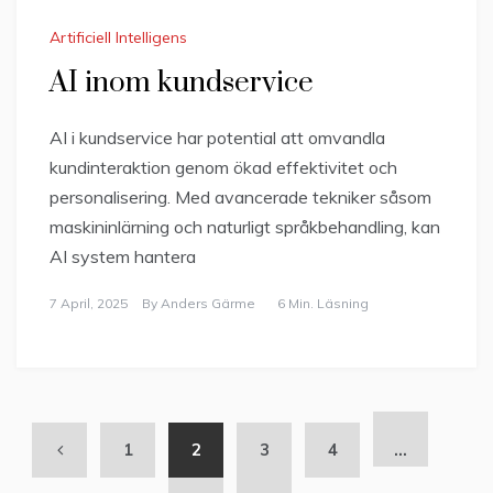
Artificiell Intelligens
AI inom kundservice
AI i kundservice har potential att omvandla
kundinteraktion genom ökad effektivitet och
personalisering. Med avancerade tekniker såsom
maskininlärning och naturligt språkbehandling, kan
AI system hantera
7 April, 2025
By
Anders Gärme
6 Min. Läsning
1
2
3
4
…